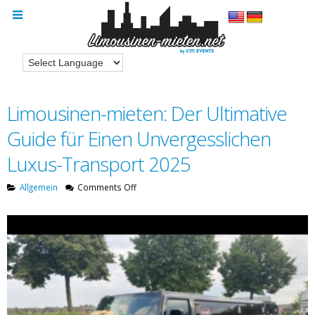
Limousinen-mieten: Der Ultimative
Guide für Einen Unvergesslichen
Luxus-Transport 2025
on
Allgemein
Comments Off
Limousinen-
mieten:
Der
Ultimative
Guide
für
Einen
Unvergesslichen
Luxus-