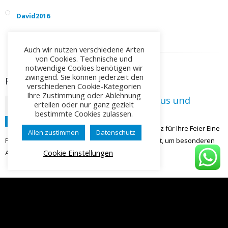
David2016
Auch wir nutzen verschiedene Arten
von Cookies. Technische und
notwendige Cookies benötigen wir
zwingend. Sie können jederzeit den
RELATED
POSTS
verschiedenen Cookie-Kategorien
Ihre Zustimmung oder Ablehnung
Party Limousine mieten: Luxus und
erteilen oder nur ganz gezielt
13
Eleganz für Ihre Feier 2025
bestimmte Cookies zulassen.
Mar
Party Limousine mieten: Luxus und Eleganz für Ihre Feier Eine
Allen zustimmen
Datenschutz
Party Limousine mieten ist die perfekte Möglichkeit, um besonderen
Cookie Einstellungen
Anlässen...
read more