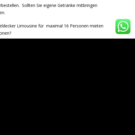
bestellen. Sollten Sie eigene Getränke mitbringen
en.
peldecker Limousine für maximal 16 Personen mieten
sonen?
© Copyright 2017 Agentur Citievents