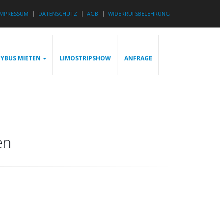
IMPRESSUM
DATENSCHUTZ
AGB
WIDERRUFSBELEHRUNG
YBUS MIETEN
LIMOSTRIPSHOW
ANFRAGE
en