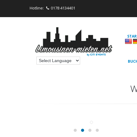
Hotline:
0178 4134401
STAR
BUC
W