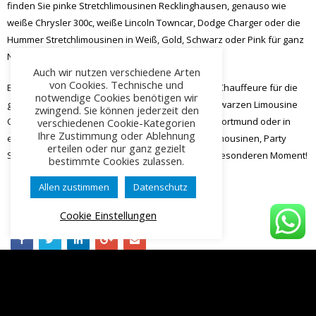
finden Sie pinke Stretchlimousinen Recklinghausen, genauso wie
weiße Chrysler 300c, weiße Lincoln Towncar, Dodge Charger oder die
Hummer Stretchlimousinen in Weiß, Gold, Schwarz oder Pink für ganz
NRW.
Auch wir nutzen verschiedene Arten
von Cookies. Technische und
Bestellen Sie unsere Stretchlimousinen inklusive Chauffeure für die
notwendige Cookies benötigen wir
ganz besonderen Limousinenfahrten in einer schwarzen Limousine
zwingend. Sie können jederzeit den
Castrop-Rauxel, Stretchlimousine in Schwarz für Dortmund oder in
verschiedenen Cookie-Kategorien
Ihre Zustimmung oder Ablehnung
einer schwarzen Stretchlimo Bochum. Hochzeitslimousinen, Party
erteilen oder nur ganz gezielt
Stretchlimousinen und Limousinen für den ganz besonderen Moment!
bestimmte Cookies zulassen.
Allen zustimmen
Datenschutz
Cookie Einstellungen
Teilen: