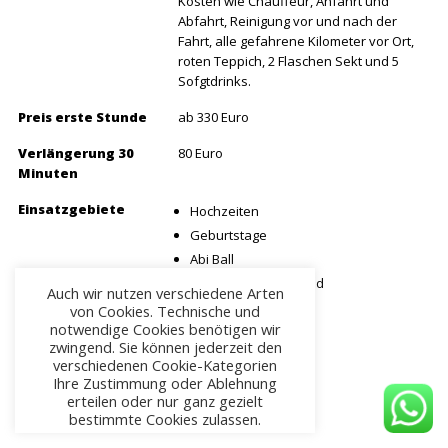
Service
1 Stunde Hummer H2 inklusive aller
Kosten wie Chauffeur, Anfahrt und
Abfahrt, Reinigung vor und nach der
Fahrt, alle gefahrene Kilometer vor Ort,
roten Teppich, 2 Flaschen Sekt und 5
Sofgtdrinks.
Preis erste Stunde
ab 330 Euro
Verlängerung 30
80 Euro
Minuten
Auch wir nutzen verschiedene Arten
von Cookies. Technische und
Einsatzgebiete
Hochzeiten
notwendige Cookies benötigen wir
Geburtstage
zwingend. Sie können jederzeit den
verschiedenen Cookie-Kategorien
Abi Ball
Ihre Zustimmung oder Ablehnung
Junggesellenabschied
erteilen oder nur ganz gezielt
Bachelorette Party
bestimmte Cookies zulassen.
Heiratsantrag
Allen zustimmen
Datenschutz
Verlobung
Beschneidungsfest
Cookie Einstellungen