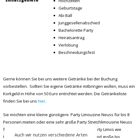
Hochzeiten
Geburtstage
Abi Ball
Junggesellenabschied
Bachelorette Party
Heiratsantrag
Verlobung
Beschneidungsfest
Gerne können Sie bei uns weitere Getränke bei der Buchung
vorbestellen. Sollten Sie eigene Getränke mitbringen wollen, muss ein
Korkgeld in Höhe von 50 Euro entrichtet werden. Die Getränkeliste
finden Sie bei uns
hier
.
Sie möchten eine kleine günstigere Party Limousine Neuss für bis 8
Personen mieten oder eine sehr große Party Stretchlimousine Neuss
für bis 20 Personen buchen? Bei uns finden Sie Party Limos wie
Auch wir nutzen verschiedene Arten
Lincoln, Dodge, G-Klasse, Hummer oder Chrysler und große bis