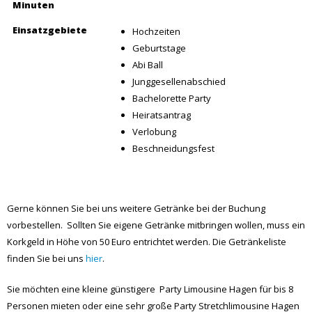
Hochzeiten
Geburtstage
Abi Ball
Junggesellenabschied
Bachelorette Party
Heiratsantrag
Verlobung
Beschneidungsfest
Gerne können Sie bei uns weitere Getränke bei der Buchung
vorbestellen. Sollten Sie eigene Getränke mitbringen wollen, muss ein
Korkgeld in Höhe von 50 Euro entrichtet werden. Die Getränkeliste
finden Sie bei uns
hier
.
Sie möchten eine kleine günstigere Party Limousine Hagen für bis 8
Personen mieten oder eine sehr große Party Stretchlimousine Hagen
für bis 20 Personen buchen? Bei uns finden Sie Party Limos wie
Lincoln, Dodge, G-Klasse, Hummer oder Chrysler und große bis