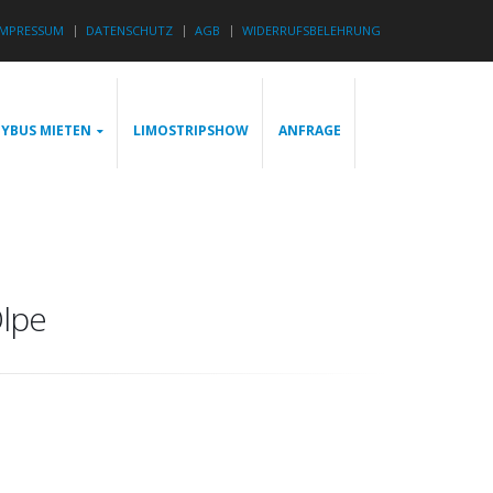
IMPRESSUM
DATENSCHUTZ
AGB
WIDERRUFSBELEHRUNG
YBUS MIETEN
LIMOSTRIPSHOW
ANFRAGE
Olpe