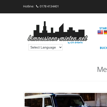
Hotline:
0178 4134401
STAR
BUC
Mer