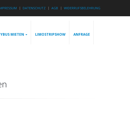
IMPRESSUM
DATENSCHUTZ
AGB
WIDERRUFSBELEHRUNG
YBUS MIETEN
LIMOSTRIPSHOW
ANFRAGE
en