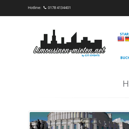
Hotline:
0178 4134401
STAR
BUC
H