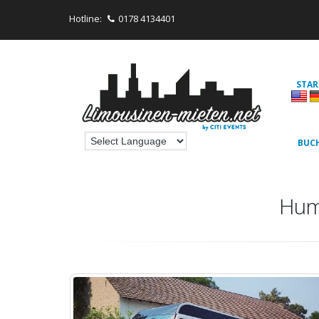
Hotline:
0178 4134401
STAR
BUC
Hum