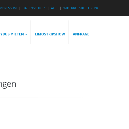
IMPRESSUM
DATENSCHUTZ
AGB
WIDERRUFSBELEHRUNG
YBUS MIETEN
LIMOSTRIPSHOW
ANFRAGE
ngen