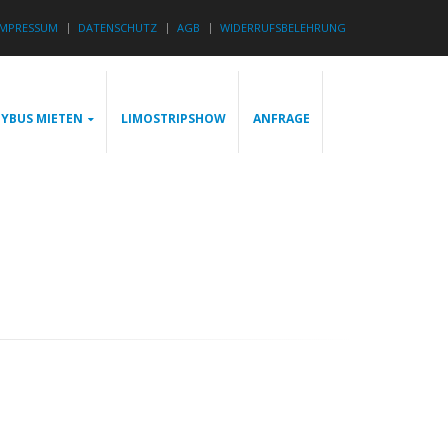
IMPRESSUM
DATENSCHUTZ
AGB
WIDERRUFSBELEHRUNG
YBUS MIETEN
LIMOSTRIPSHOW
ANFRAGE