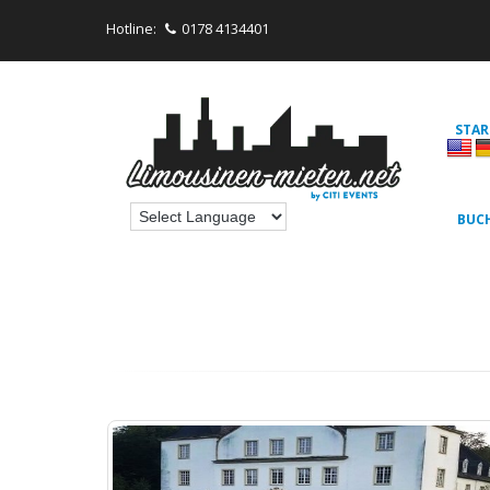
Hotline:
0178 4134401
STAR
BUC