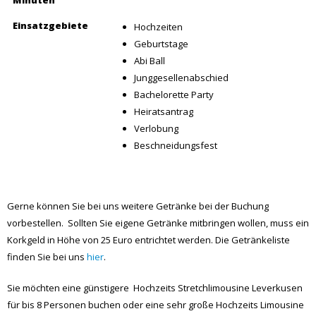
Geburtstage
Abi Ball
Junggesellenabschied
Bachelorette Party
Heiratsantrag
Verlobung
Beschneidungsfest
Gerne können Sie bei uns weitere Getränke bei der Buchung
vorbestellen. Sollten Sie eigene Getränke mitbringen wollen, muss ein
Korkgeld in Höhe von 25 Euro entrichtet werden. Die Getränkeliste
finden Sie bei uns
hier
.
Sie möchten eine günstigere Hochzeits Stretchlimousine Leverkusen
für bis 8 Personen buchen oder eine sehr große Hochzeits Limousine
bestellen? Bei uns finden Sie Hochzeits Stretchlimousinen Leverkusen
wie Lincoln Towncar, G-Klasse, Hummer, Dodge, Oldtimer oder