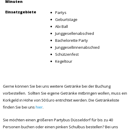
Junggesellinnenabschied
Schützenfest
Kegeltour
Gerne können Sie bei uns weitere Getränke bei der Buchung
vorbestellen. Sollten Sie eigene Getränke mitbringen wollen, muss ein
Korkgeld in Höhe von 50 Euro entrichtet werden. Die Getränkeliste
finden Sie bei uns
hier
.
Sie möchten einen größeren Partybus Düsseldorf für bis zu 40
Personen buchen oder einen pinken Schulbus bestellen? Bei uns
finden Sie den ganz speziellen gelben Schulbus Düsseldorf, genauso
wie einen XXL Partybus, schwarzen Schoolbus, roten amerikanischen
Schulbus oder einen Cocktail Bus für ganz NRW.
Gelber Schulbus Düsseldorf inklusive Busfahrer bestellen, für die
ganz besondere Partybus Tour für einen Junggesellenabschied,