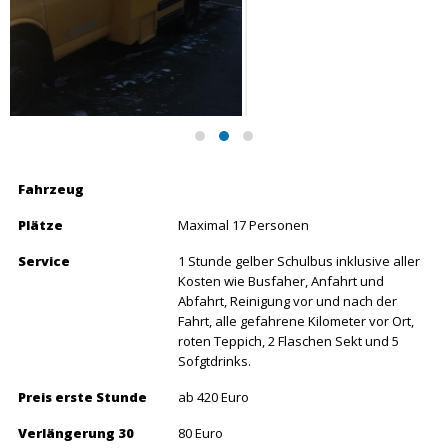
Fahrzeug
Plätze
Maximal 17 Personen
Service
1 Stunde gelber Schulbus inklusive aller
Kosten wie Busfaher, Anfahrt und
Abfahrt, Reinigung vor und nach der
Fahrt, alle gefahrene Kilometer vor Ort,
roten Teppich, 2 Flaschen Sekt und 5
Sofgtdrinks.
Preis erste Stunde
ab 420 Euro
Verlängerung 30
80 Euro
Minuten
Einsatzgebiete
Partys
Geburtstage
Abi Ball
Junggesellenabschied
Bachelorette Party